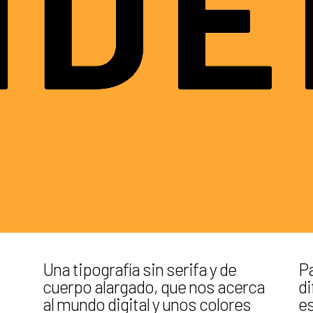
Una tipografía sin serifa y de
Pa
cuerpo alargado, que nos acerca
di
al mundo digital y unos colores
es