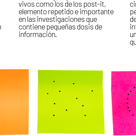
vivos como los de los post-it,
ci
elemento repetido e importante
pe
en las investigaciones que
d
n
contiene pequeñas dosis de
i
información.
un
q