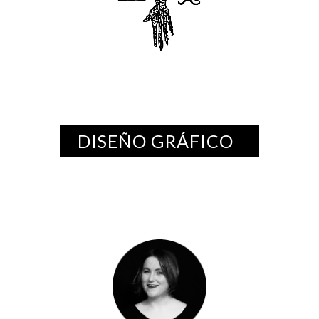
DISEÑO GRÁFICO
OHIANA
CALPARSORO
FORCADA
Estoy interesada en la
recolección y siembra de
semillas. También disfruto
preparando cestas y