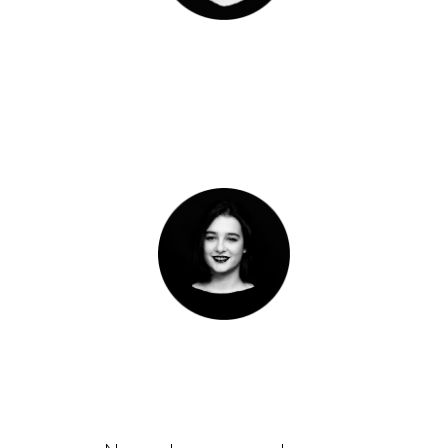
repartiéndolas. Hay quién
dice que soy una abeja,
siempre aportando al
proceso de polinización.
NEREA ANSA
BAÑUELOS
Me preocupa mi huerta, ha
de ser tan elegante como un
jardín. Soy constante con mi
regadera, pero lo que más
me gusta son mis tijeras de
podar. Las lechugas rectas y
los tomates tiesos.