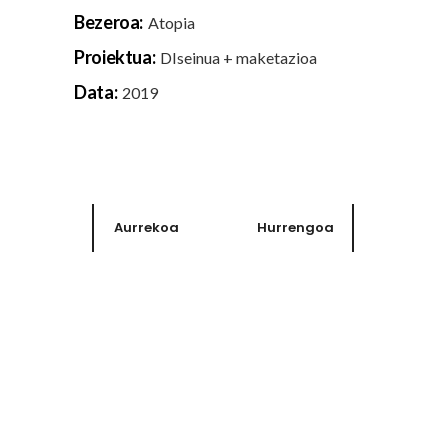
Bezeroa:
Atopia
Proiektua:
DIseinua + maketazioa
Data:
2019
Aurrekoa
Hurrengoa